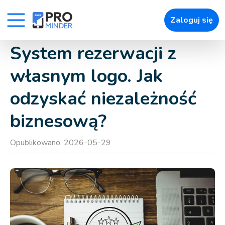
256
Zaloguj się
» Uroda
» Zdrowie
System rezerwacji z
» Zwierzęta
własnym logo. Jak
odzyskać niezależność
» Łatwe umawianie wizyt
biznesową?
» Powiadomienia
» Zapisy online
Opublikowano: 2026-05-29
» Raporty i Kokpity
» Pozostałe