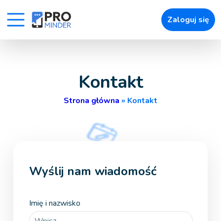
98
Zaloguj się
» Uroda
» Zdrowie
» Zwierzęta
Kontakt
» Łatwe umawianie wizyt
Strona główna
»
Kontakt
» Powiadomienia
» Zapisy online
» Raporty i Kokpity
Wyślij nam wiadomość
» Pozostałe
Imię i nazwisko