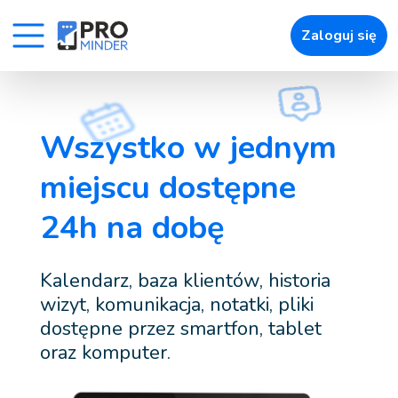
93
Zaloguj się
» Uroda
» Zdrowie
» Zwierzęta
Wszystko w jednym
miejscu dostępne
» Łatwe umawianie wizyt
» Powiadomienia
24h na dobę
» Zapisy online
» Raporty i Kokpity
Kalendarz, baza klientów, historia
wizyt, komunikacja, notatki, pliki
» Pozostałe
dostępne przez smartfon, tablet
oraz komputer.