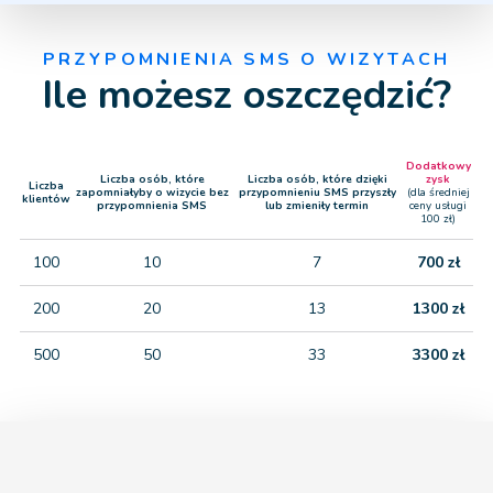
PRZYPOMNIENIA SMS O WIZYTACH
Ile możesz oszczędzić?
Dodatkowy
Liczba osób, które
Liczba osób, które dzięki
zysk
Liczba
zapomniałyby o wizycie bez
przypomnieniu SMS przyszły
(dla średniej
klientów
przypomnienia SMS
lub zmieniły termin
ceny usługi
100 zł)
100
10
7
700 zł
200
20
13
1300 zł
500
50
33
3300 zł