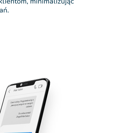
lientom, minimalizując
ań.