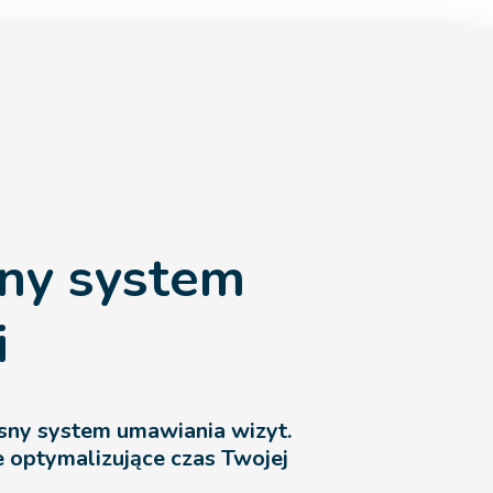
tny system
i
ny system umawiania wizyt.
e optymalizujące czas Twojej