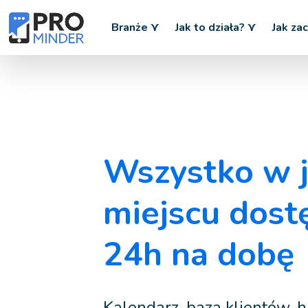
79
Branże ⋎
Jak to działa? ⋎
Jak za
Wszystko w 
miejscu dost
24h na dobę
Kalendarz, baza klientów, hi