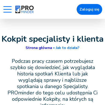
166
Zaloguj się
» Uroda
» Zdrowie
» Zwierzęta
Kokpit specjalisty i klienta
» Łatwe umawianie wizyt
Strona główna
»
Jak to działa?
» Powiadomienia
Podczas pracy czasem potrzebujesz
» Zapisy online
szybko się dowiedzieć, jak wyglądała
historia spotkań Klienta lub jak
» Raporty i Kokpity
wyglądają sprawy i najbliższe
» Pozostałe
spotkania u danego Specjalisty.
PROminder do tego celu udostępnia Ci
odpowiednie Kokpity, na których są