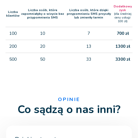
Dodatkowy
Liczba osób, które
Liczba osób, które dzięki
zysk
Liczba
zapomniałyby o wizycie bez
przypomnieniu SMS przyszły
(dla średniej
klientów
przypomnienia SMS
lub zmieniły termin
ceny usługi
100 zł)
100
10
7
700 zł
200
20
13
1300 zł
500
50
33
3300 zł
OPINIE
Co sądzą o nas inni?