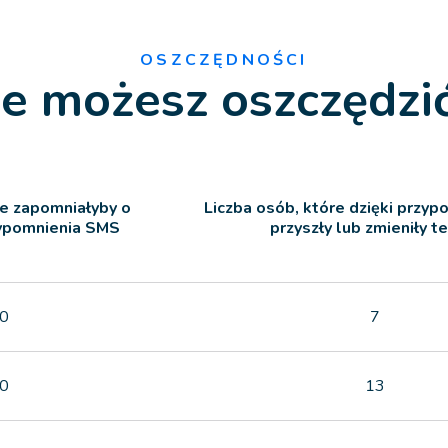
OSZCZĘDNOŚCI
le możesz oszczędzi
re zapomniałyby o
Liczba osób, które dzięki przy
zypomnienia SMS
przyszły lub zmieniły t
0
7
0
13