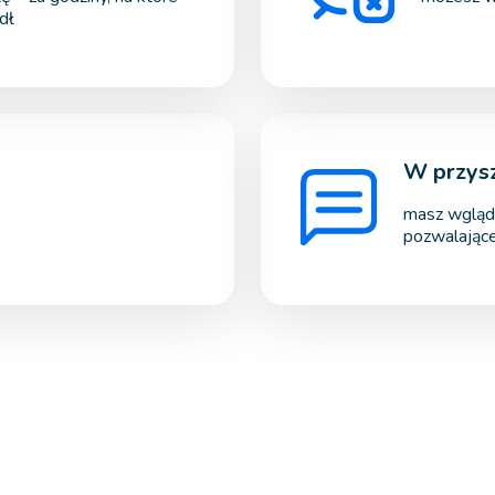
dł
W przysz
masz wgląd
pozwalając