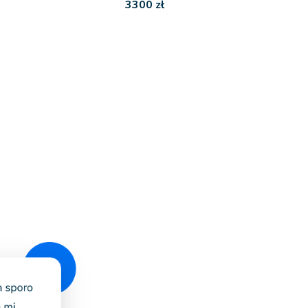
3300 zł
?