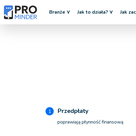
174
Branże ⋎
Jak to działa? ⋎
Jak za
Przedpłaty
1
poprawiają płynność finansową