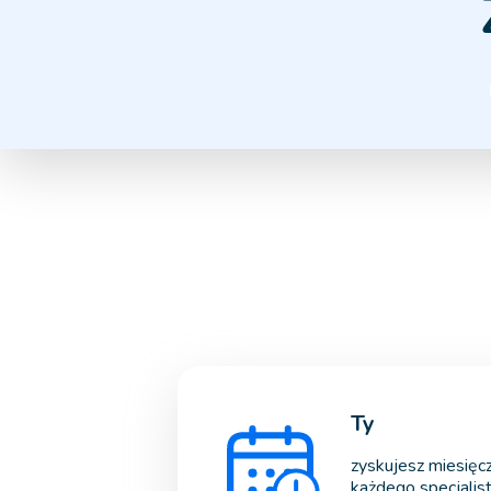
Ty
zyskujesz miesięc
każdego specjalist