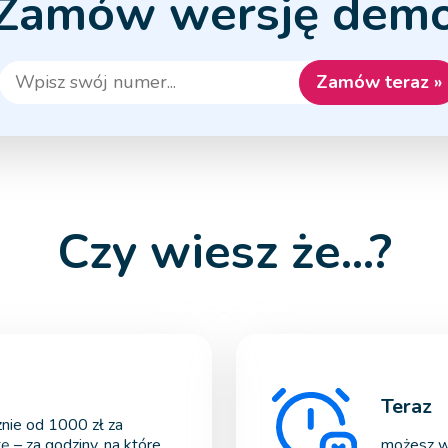
Zamów wersję dem
Czy wiesz że...?
Teraz
znie od 1000 zł za
ę – za godziny, na które
możesz w