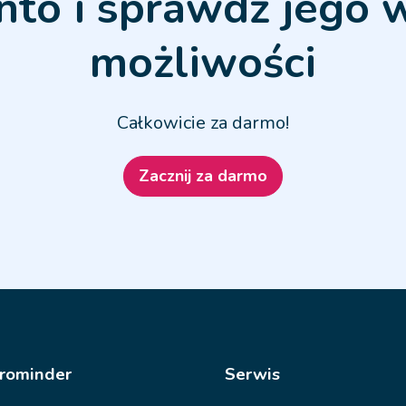
nto i sprawdź jego 
możliwości
Całkowicie za darmo!
Zacznij za darmo
rominder
Serwis