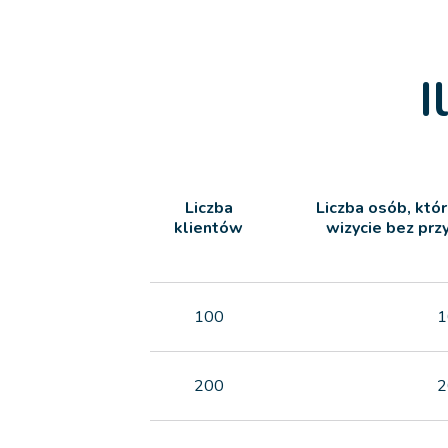
I
Liczba
Liczba osób, któ
klientów
wizycie bez pr
100
1
200
2