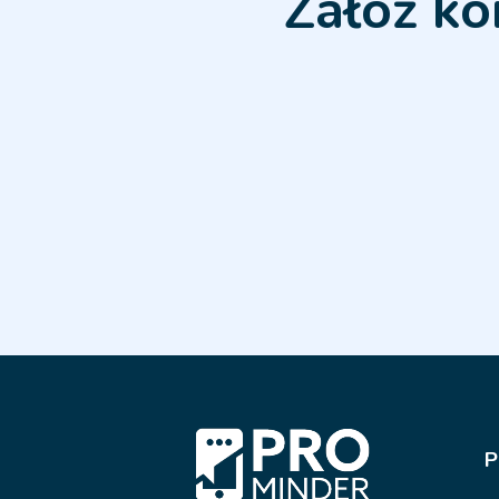
Załóż ko
P