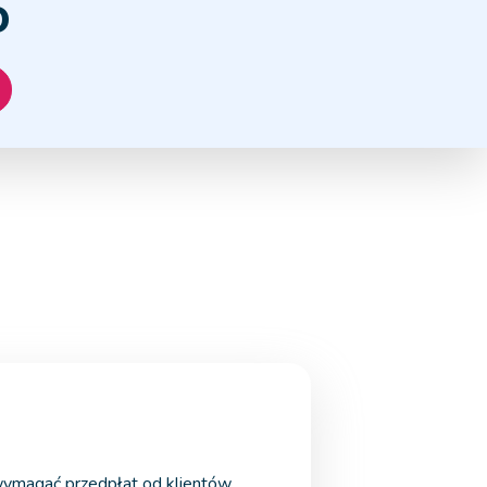
o
ymagać przedpłat od klientów