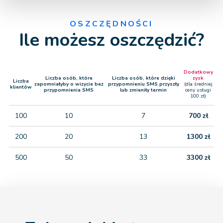
OSZCZĘDNOŚCI
Ile możesz oszczędzić?
Dodatkowy
Liczba osób, które
Liczba osób, które dzięki
zysk
Liczba
zapomniałyby o wizycie bez
przypomnieniu SMS przyszły
(dla średniej
klientów
przypomnienia SMS
lub zmieniły termin
ceny usługi
100 zł)
100
10
7
700 zł
200
20
13
1300 zł
500
50
33
3300 zł