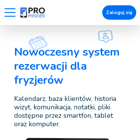
61
Zaloguj się
» Uroda
» Zdrowie
» Zwierzęta
Nowoczesny system
rezerwacji dla
» Łatwe umawianie wizyt
» Powiadomienia
fryzjerów
» Zapisy online
» Raporty i Kokpity
Kalendarz, baza klientów, historia
wizyt, komunikacja, notatki, pliki
» Pozostałe
dostępne przez smartfon, tablet
oraz komputer.